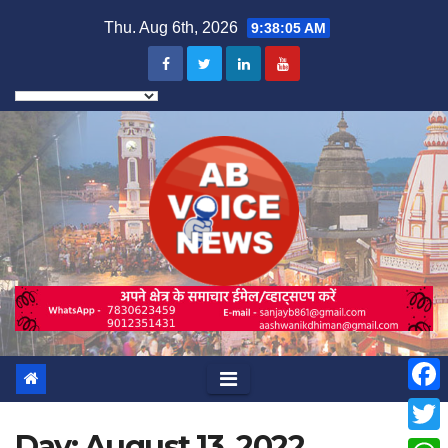
Skip
Thu. Aug 6th, 2026
9:38:06 AM
to
content
F
Day:
August 13, 2022
a
T