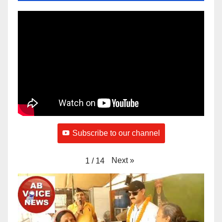
Subscribe to our channel
Next
»
1
/
14