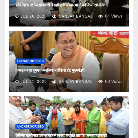
शौर्य दिवस पर जिलाधिकारी ने शहीदों के परिवार वालों को किया सम्मानित
64
Views
JUL 26, 2026
SANJAY BANSAL
UNCATEGORIZED
कावड़ यात्रा सुगम व व्यवस्थित तरीके से हो ; मुख्यमंत्री
68
Views
JUL 21, 2026
SANJAY BANSAL
UNCATEGORIZED
कैबिनेट मंत्री सतपाल महाराज ने लगाया रुद्राक्ष का पौधा मनाया हरेला पर्व