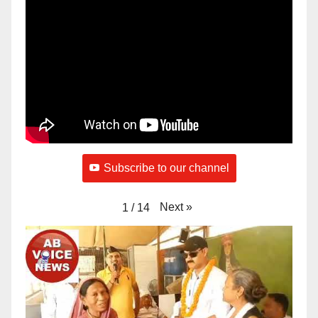
Subscribe to our channel
Next
»
1
/
14