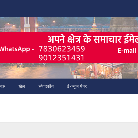
जिक
खेल
संपादकीय
ई-न्यूज पेपर