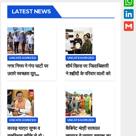
c
w
LATEST NEWS
W
e
i
h
L
b
t
a
i
o
G
t
t
n
o
m
e
s
k
k
a
r
UNCATEGORIZED
UNCATEGORIZED
A
e
i
नगर निगम ने गंगा घाटों पर
शौर्य दिवस पर जिलाधिकारी
p
d
उतारे स्वच्छता दूत,,,,
ने शहीदों के परिवार वालों को
l
p
किया सम्मानित
I
n
UNCATEGORIZED
UNCATEGORIZED
कावड़ यात्रा सुगम व
कैबिनेट मंत्री सतपाल
व्यवस्थित तरीके से हो ;
महाराज ने लगाया रुद्राक्ष का