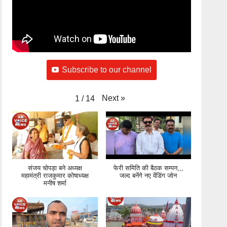
Subscribe to our channel
Next
»
1
/
14
संजय चोपड़ा बने अध्यक्ष
फेरी समिति की बैठक सम्पन,,,
महामंत्री राजकुमार कोषाध्यक्ष
जल्द बनेंगे नए वेंडिंग जोन
मनीष शर्मा