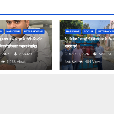
UN
HARIDWAR
UTTARAKHAND
HARIDWAR
SOCIAL
UTTARAKHA
ादून आगमन पर हरिद्वार के सिटी मजिस्ट्रेट
गैस सिलेंडर में कम हुई तो वाहन चालक के खिल
कारी होंगे सुरक्षा व्यवस्था में शामिल
मुकदमा दर्ज
, 2026
SANJAY
MAR 21, 2026
SANJAY
1,268
Views
484
Views
BANSAL