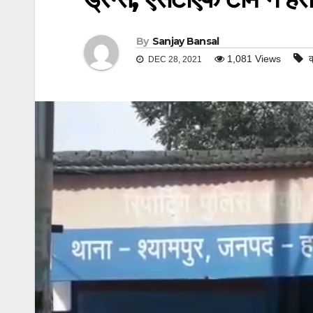
By
Sanjay Bansal
1,081
Views
क
DEC 28, 2021