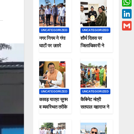
c
w
W
e
i
h
L
b
t
a
UNCATEGORIZED
UNCATEGORIZED
i
o
G
t
नगर निगम ने गंगा
शौर्य दिवस पर
t
n
o
m
घाटों पर उतारे
जिलाधिकारी ने
e
s
k
स्वच्छता दूत,,,,
शहीदों के परिवार
k
a
r
A
वालों को किया
e
i
सम्मानित
p
d
l
p
I
n
UNCATEGORIZED
UNCATEGORIZED
कावड़ यात्रा सुगम
कैबिनेट मंत्री
व व्यवस्थित तरीके
सतपाल महाराज ने
से हो ; मुख्यमंत्री
लगाया रुद्राक्ष का
पौधा मनाया हरेला
पर्व