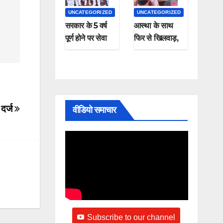
UNCATEGORIZED
UNCATEGORIZED
सरकार के 5 वर्ष
आस्था के साथ
पूर्ण होने पर सेवा
फिर से खिलवाड़,
सुशासन समर्पण
शराब पीकर और
कार्यक्रम संपन्न
चप्पल पहनकर माँ
गंगा में नहाते हुए
नजर आए , यह
कैसी श्रद्धा
 दर्ज
वीडियो समाचार
Subscribe to our channel