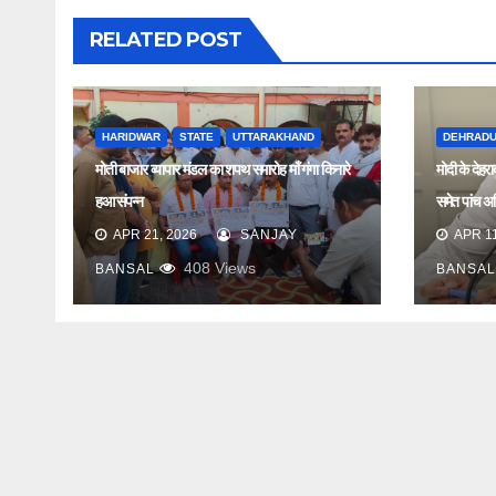
RELATED POST
HARIDWAR
STATE
UTTARAKHAND
DEHRAD
मोती बाजार व्यापार मंडल का शपथ समारोह माँ गंगा किनारे
मोदी के देहर
हुआ संपन्न
समेत पांच अधि
APR 21, 2026
SANJAY
APR 11
408
Views
BANSAL
BANSAL