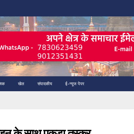
जिक
खेल
संपादकीय
ई-न्यूज पेपर
रोइन के साथ पकड़ा तस्कर