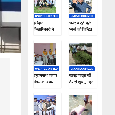
UNCATEGORIZED
UNCATEGORIZED
हरिद्वार
जर्जर व टूटे-फूटे
जिलाधिकारी ने
भवनों को चिन्हित
पौधा लगाकर
कर सील करने के
मनाया हरेला पर्व
जिलाधिकारी ने दिए
निर्देश*
UNCATEGORIZED
UNCATEGORIZED
श्रवणनाथ व्यापार
कावड़ यात्रा की
मंडल का शपथ
तैयारी शुरू ,, नहर
समारोह संपन्न
पटरी पर चल रहा है
सफाई कार्य