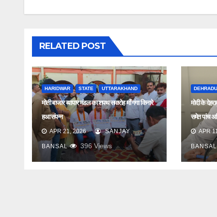
RELATED POST
HARIDWAR
STATE
UTTARAKHAND
DEHRAD
मोती बाजार व्यापार मंडल का शपथ समारोह माँ गंगा किनारे
मोदी के देहर
हुआ संपन्न
समेत पांच अधि
APR 21, 2026
SANJAY
APR 11
396
Views
BANSAL
BANSAL