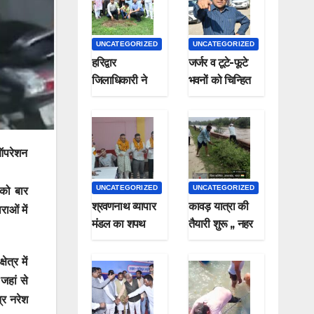
UNCATEGORIZED
UNCATEGORIZED
हरिद्वार
जर्जर व टूटे-फूटे
जिलाधिकारी ने
भवनों को चिन्हित
पौधा लगाकर
कर सील करने के
मनाया हरेला पर्व
जिलाधिकारी ने दिए
निर्देश*
 ऑपरेशन
UNCATEGORIZED
UNCATEGORIZED
 को बार
श्रवणनाथ व्यापार
कावड़ यात्रा की
ाओं में
मंडल का शपथ
तैयारी शुरू ,, नहर
समारोह संपन्न
पटरी पर चल रहा है
सफाई कार्य
त्र में
जहां से
्र नरेश