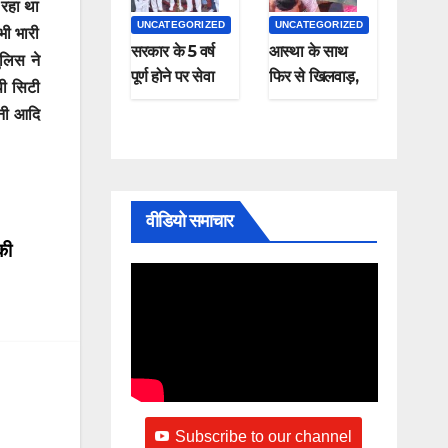
 रहा था
UNCATEGORIZED
UNCATEGORIZED
भी भारी
सरकार के 5 वर्ष
आस्था के साथ
ुलिस ने
पूर्ण होने पर सेवा
फिर से खिलवाड़,
पी सिटी
सुशासन समर्पण
शराब पीकर और
ानी आदि
कार्यक्रम संपन्न
चप्पल पहनकर माँ
गंगा में नहाते हुए
नजर आए , यह
कैसी श्रद्धा
वीडियो समाचार
की
Subscribe to our channel