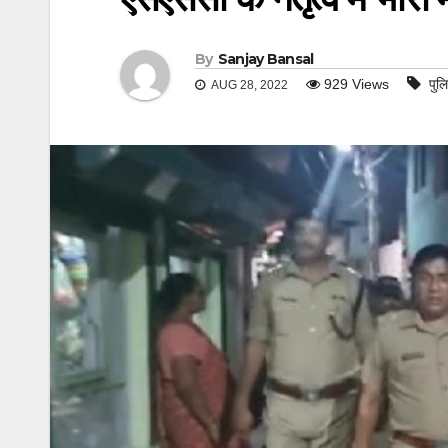
By
Sanjay Bansal
929
Views
पुल
AUG 28, 2022