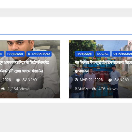
UN
HARIDWAR
UTTARAKHAND
HARIDWAR
SOCIAL
UTTARAKHA
ादून आगमन पर हरिद्वार के सिटी मजिस्ट्रेट
गैस सिलेंडर में कम हुई तो वाहन चालक के खिल
कारी होंगे सुरक्षा व्यवस्था में शामिल
मुकदमा दर्ज
, 2026
SANJAY
MAR 21, 2026
SANJAY
1,254
Views
476
Views
BANSAL