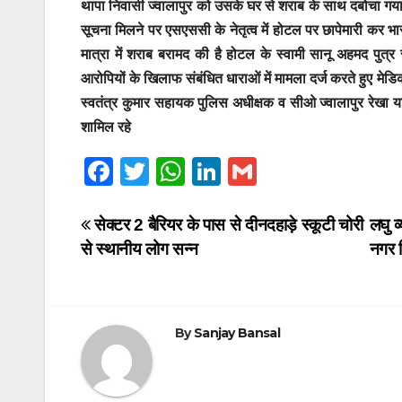
थापा निवासी ज्वालापुर को उसके घर से शराब के साथ दबोचा गया 
सूचना मिलने पर एसएससी के नेतृत्व में होटल पर छापेमारी कर भा
मात्रा में शराब बरामद की है होटल के स्वामी सानू अहमद पुत्
आरोपियों के खिलाफ संबंधित धाराओं में मामला दर्ज करते हुए मेड
स्वतंत्र कुमार सहायक पुलिस अधीक्षक व सीओ ज्वालापुर रेख
शामिल रहे
F
T
W
Li
G
a
wi
h
n
m
c
tt
at
k
ail
Post
सेक्टर 2 बैरियर के पास से दीनदहाड़े स्कूटी चोरी
लघु व
से स्थानीय लोग सन्न
नगर 
e
er
s
e
navigation
b
A
dI
o
p
n
By
Sanjay Bansal
o
p
k