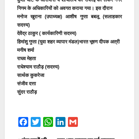
निगम के अधिकारियों को अवगत कराया गया। इस दौरान
मनोज खुराना (उपाध्यक्ष) आशीष गुप्ता बबलू (सलाहकार
सदस्य)
देवेंद्र ठाकुर ( कार्यकारिणी सदस्य)
हिमांशु गुप्ता (युवा शहर व्यापार मंडल)भारत भूषण दीपक अत्री
मनीष शर्मा
राघव मेहता
राधेश्याम राठौड़ (सदस्य)
सार्थक कुकरेजा
संजीव दत्ता
सुंदर राठौड़
F
T
W
Li
G
a
wi
h
n
m