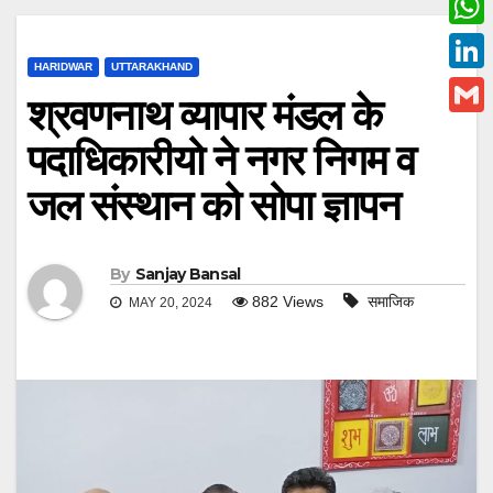
c
w
W
e
i
HARIDWAR
UTTARAKHAND
h
L
b
श्रवणनाथ व्यापार मंडल के
t
a
i
o
G
t
पदाधिकारीयो ने नगर निगम व
t
n
o
m
e
s
जल संस्थान को सोपा ज्ञापन
k
k
a
r
A
e
i
p
d
l
By
Sanjay Bansal
p
I
882
Views
समाजिक
MAY 20, 2024
n