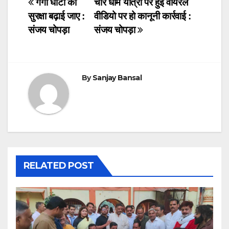
c
tt
at
k
ail
Post
गंगा घाटों की
चार धाम यात्रा पर हुई वायरल
सुरक्षा बढ़ाई जाए :
वीडियो पर हो कानूनी कार्रवाई :
e
er
s
e
navigation
संजय चोपड़ा
संजय चोपड़ा
b
A
dI
o
p
n
o
p
By
Sanjay Bansal
k
RELATED POST