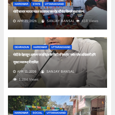
HARIDWAR
STATE
UTTARAKHAND
मोती बाजार व्यापार मंडल का शपथ समारोह माँ गंगा किनारे हुआ संपन्न
418
Views
APR 21, 2026
SANJAY BANSAL
DEHRADUN
HARIDWAR
UTTARAKHAND
मोदी के देहरादून आगमन पर हरिद्वार के सिटी मजिस्ट्रेट समेत पांच अधिकारी होंगे
सुरक्षा व्यवस्था में शामिल
APR 11, 2026
SANJAY BANSAL
1,284
Views
HARIDWAR
SOCIAL
UTTARAKHAND