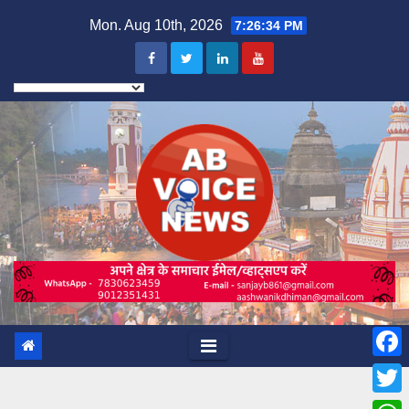
Skip
Mon. Aug 10th, 2026
7:26:36 PM
to
content
F
a
T