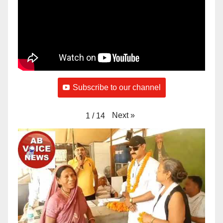
Subscribe to our channel
Next
»
1
/
14