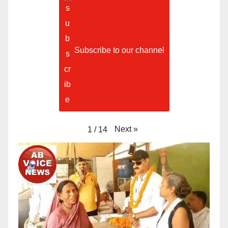
Subscribe to our channel
Next
»
1
/
14