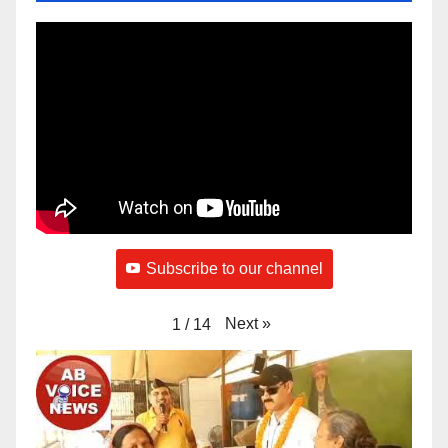
Subscribe to our channel
Next
»
1
/
14