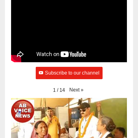
Subscribe to our channel
Next
»
1
/
14