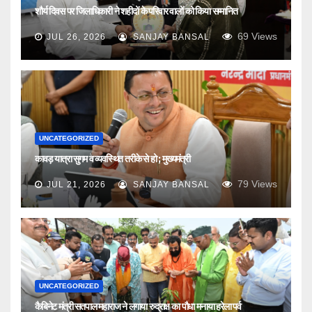
शौर्य दिवस पर जिलाधिकारी ने शहीदों के परिवार वालों को किया सम्मानित
69
Views
JUL 26, 2026
SANJAY BANSAL
UNCATEGORIZED
कावड़ यात्रा सुगम व व्यवस्थित तरीके से हो ; मुख्यमंत्री
79
Views
JUL 21, 2026
SANJAY BANSAL
UNCATEGORIZED
कैबिनेट मंत्री सतपाल महाराज ने लगाया रुद्राक्ष का पौधा मनाया हरेला पर्व