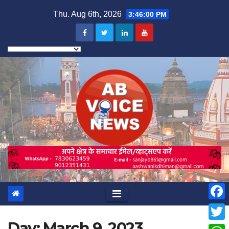
Skip
Thu. Aug 6th, 2026
3:46:01 PM
to
content
F
Day:
March 9, 2023
a
T