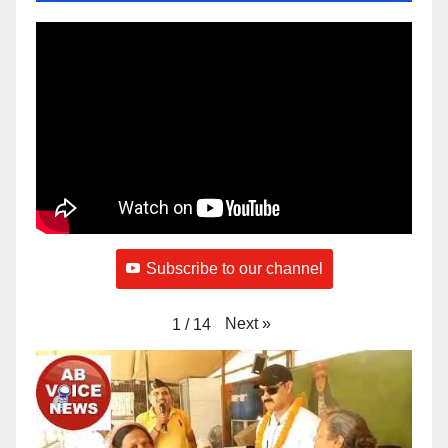
Subscribe to our channel
Next
»
1
/
14