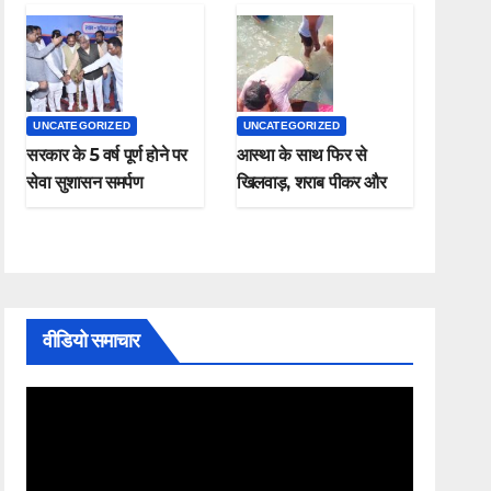
UNCATEGORIZED
UNCATEGORIZED
सरकार के 5 वर्ष पूर्ण होने पर
आस्था के साथ फिर से
सेवा सुशासन समर्पण
खिलवाड़, शराब पीकर और
कार्यक्रम संपन्न
चप्पल पहनकर माँ गंगा में
नहाते हुए नजर आए , यह
कैसी श्रद्धा
वीडियो समाचार