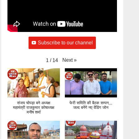
Subscribe to our channel
Next
»
1
/
14
संजय चोपड़ा बने अध्यक्ष
फेरी समिति की बैठक सम्पन,,,
महामंत्री राजकुमार कोषाध्यक्ष
जल्द बनेंगे नए वेंडिंग जोन
मनीष शर्मा