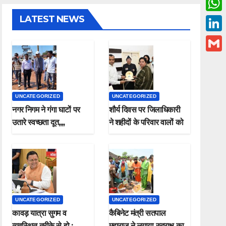
c
w
LATEST NEWS
W
e
i
h
L
b
t
a
i
o
G
t
t
n
o
m
e
s
k
k
a
r
UNCATEGORIZED
UNCATEGORIZED
A
e
i
नगर निगम ने गंगा घाटों पर
शौर्य दिवस पर जिलाधिकारी
p
d
उतारे स्वच्छता दूत,,,,
ने शहीदों के परिवार वालों को
l
p
किया सम्मानित
I
n
UNCATEGORIZED
UNCATEGORIZED
कावड़ यात्रा सुगम व
कैबिनेट मंत्री सतपाल
व्यवस्थित तरीके से हो ;
महाराज ने लगाया रुद्राक्ष का