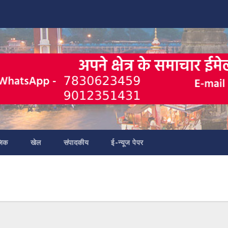
जिक
खेल
संपादकीय
ई-न्यूज पेपर