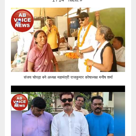
संजय चोपड़ा बने अध्यक्ष महामंत्री राजकुमार कोषाध्यक्ष मनीष शर्मा