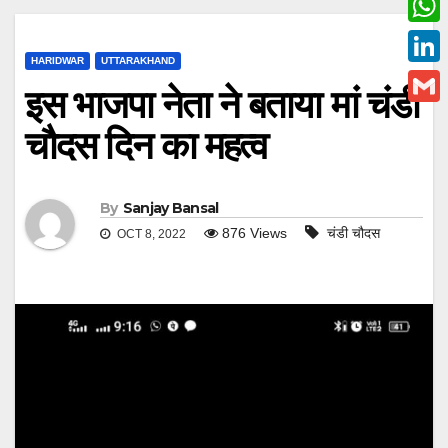
c
w
W
e
i
HARIDWAR
UTTARAKHAND
h
L
b
इस भाजपा नेता ने बताया मां चंडी
t
a
i
o
G
t
चौदस दिन का महत्व
t
n
o
m
e
s
k
k
a
r
A
e
By
Sanjay Bansal
i
p
876
Views
चंडी चौदस
OCT 8, 2022
d
l
p
I
n