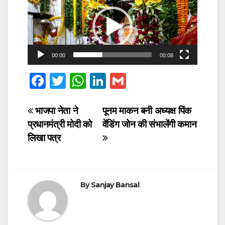
Player
00:00
00:08
F
T
W
Li
G
a
wi
h
n
m
c
tt
at
k
ail
Post
भाजपा नेता ने
पूनम माकन बनी अध्यक्ष पिंक
प्रधानमंत्री मोदी को
वेंडिंग जोन की संभालेंगी कमान
e
er
s
e
navigation
लिखा पत्र
b
A
dI
o
p
n
o
p
By
Sanjay Bansal
k