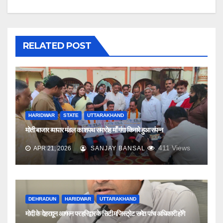
RELATED POST
HARIDWAR
STATE
UTTARAKHAND
मोती बाजार व्यापार मंडल का शपथ समारोह माँ गंगा किनारे हुआ संपन्न
411
Views
APR 21, 2026
SANJAY BANSAL
DEHRADUN
HARIDWAR
UTTARAKHAND
मोदी के देहरादून आगमन पर हरिद्वार के सिटी मजिस्ट्रेट समेत पांच अधिकारी होंगे