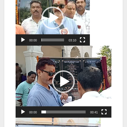
Player
00:00
03:10
Video
Player
00:00
00:41