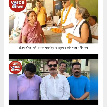
संजय चोपड़ा बने अध्यक्ष महामंत्री राजकुमार कोषाध्यक्ष मनीष शर्मा