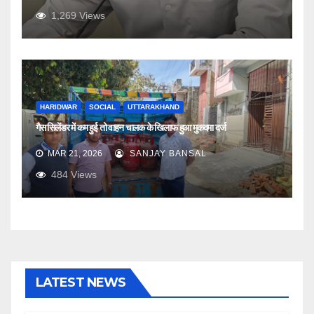
1,269
Views
HARIDWAR
SOCIAL
UTTARAKHAND
गैस सिलेंडर में कम हुई तो वाहन चालक के खिलाफ हुआ मुकदमा दर्ज
MAR 21, 2026
SANJAY BANSAL
484
Views
LATEST NEWS