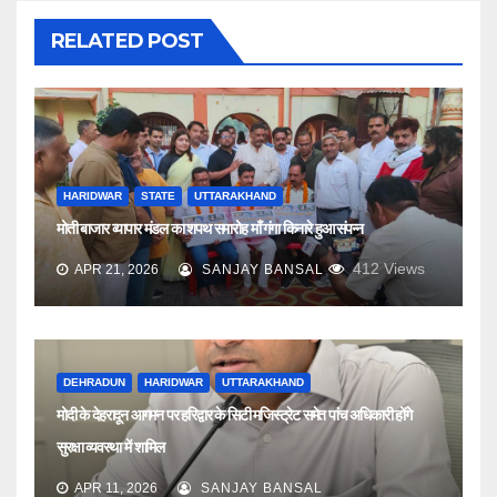
RELATED POST
HARIDWAR
STATE
UTTARAKHAND
मोती बाजार व्यापार मंडल का शपथ समारोह माँ गंगा किनारे हुआ संपन्न
412
Views
APR 21, 2026
SANJAY BANSAL
DEHRADUN
HARIDWAR
UTTARAKHAND
मोदी के देहरादून आगमन पर हरिद्वार के सिटी मजिस्ट्रेट समेत पांच अधिकारी होंगे
सुरक्षा व्यवस्था में शामिल
APR 11, 2026
SANJAY BANSAL