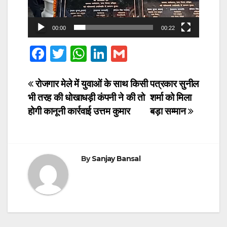
00:00
00:22
F
T
W
Li
G
a
wi
h
n
m
c
tt
at
k
ail
Post
रोजगार मेले में युवाओं के साथ किसी
पत्रकार सुनील
भी तरह की धोखाधड़ी कंपनी ने की तो
शर्मा को मिला
e
er
s
e
navigation
होगी कानूनी कार्रवाई उत्तम कुमार
बड़ा सम्मान
b
A
dI
o
p
n
o
p
By
Sanjay Bansal
k