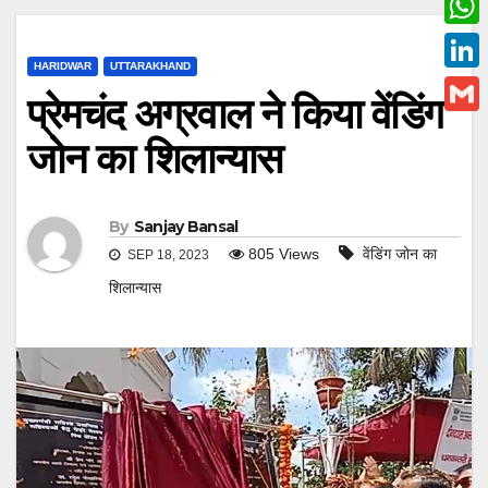
c
w
W
e
i
HARIDWAR
UTTARAKHAND
h
L
b
प्रेमचंद अग्रवाल ने किया वेंडिंग
t
a
i
o
G
t
जोन का शिलान्यास
t
n
o
m
e
s
k
k
a
r
A
e
By
Sanjay Bansal
i
p
805
Views
वेंडिंग जोन का
SEP 18, 2023
d
l
p
शिलान्यास
I
n