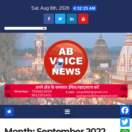
Skip
Sat. Aug 8th, 2026
4:32:27 AM
to
content
F
Month:
September 2022
a
T