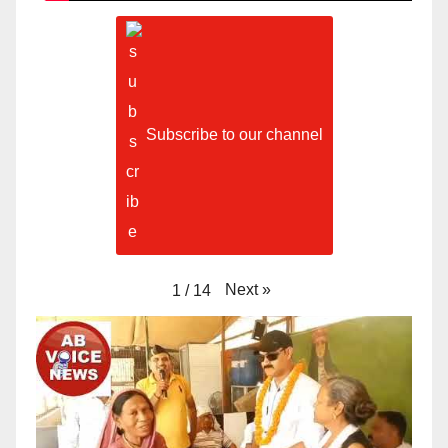
Subscribe to our channel
Next
»
1
/
14